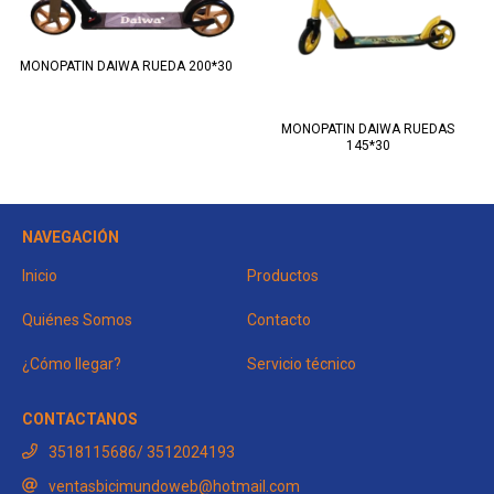
MONOPATIN DAIWA RUEDA 200*30
MONOPATIN DAIWA RUEDAS
145*30
NAVEGACIÓN
Inicio
Productos
Quiénes Somos
Contacto
¿Cómo llegar?
Servicio técnico
CONTACTANOS
3518115686/ 3512024193
ventasbicimundoweb@hotmail.com