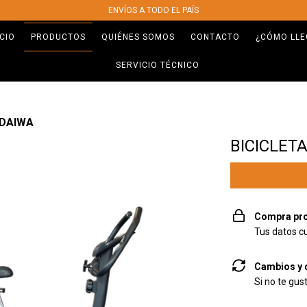
ENVÍOS A TODO EL PAÍS
ICIO
PRODUCTOS
QUIÉNES SOMOS
CONTACTO
¿CÓMO LLE
SERVICIO TÉCNICO
 DAIWA
BICICLET
Compra pro
Tus datos c
Cambios y 
Si no te gus