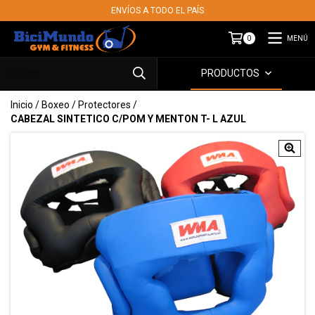
ENVÍOS A TODO EL PAÍS
MENÚ
0
PRODUCTOS
Inicio
/
Boxeo
/
Protectores
/
CABEZAL SINTETICO C/POM Y MENTON T- L AZUL