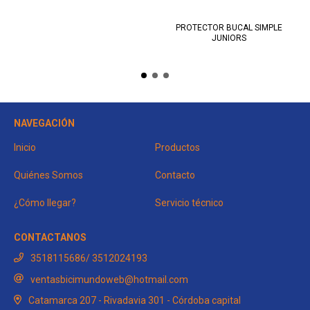
PROTECTOR BUCAL SIMPLE
JUNIORS
NAVEGACIÓN
Inicio
Productos
Quiénes Somos
Contacto
¿Cómo llegar?
Servicio técnico
CONTACTANOS
3518115686/ 3512024193
ventasbicimundoweb@hotmail.com
Catamarca 207 - Rivadavia 301 - Córdoba capital